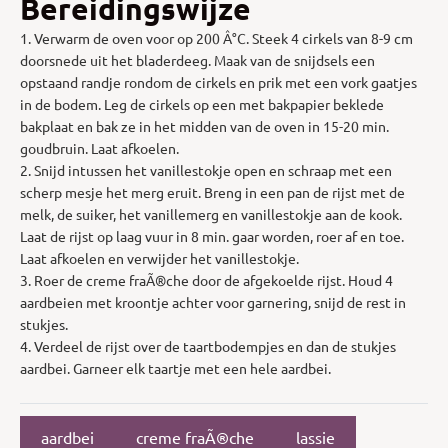
Bereidingswijze
1. Verwarm de oven voor op 200 Â°C. Steek 4 cirkels van 8-9 cm
doorsnede uit het bladerdeeg. Maak van de snijdsels een
opstaand randje rondom de cirkels en prik met een vork gaatjes
in de bodem. Leg de cirkels op een met bakpapier beklede
bakplaat en bak ze in het midden van de oven in 15-20 min.
goudbruin. Laat afkoelen.
2. Snijd intussen het vanillestokje open en schraap met een
scherp mesje het merg eruit. Breng in een pan de rijst met de
melk, de suiker, het vanillemerg en vanillestokje aan de kook.
Laat de rijst op laag vuur in 8 min. gaar worden, roer af en toe.
Laat afkoelen en verwijder het vanillestokje.
3. Roer de creme fraÃ®che door de afgekoelde rijst. Houd 4
aardbeien met kroontje achter voor garnering, snijd de rest in
stukjes.
4. Verdeel de rijst over de taartbodempjes en dan de stukjes
aardbei. Garneer elk taartje met een hele aardbei.
aardbei
creme fraÃ®che
lassie