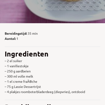
Bereidingstijd:
35 min
Aantal:
1
Ingredienten
– 2 el suiker
– 1 vanillestokje
– 250 g aardbeien
– 300 ml volle melk
– 1 el creme fraÃ®che
– 75 g Lassie Dessertrijst
– 4 plakjes roomboterbladerdeeg (diepvries), ontdooid