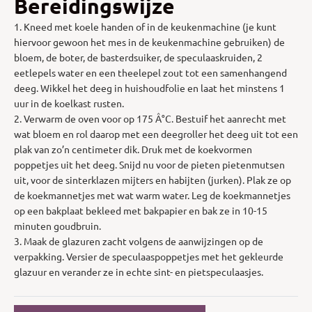
Bereidingswijze
1. Kneed met koele handen of in de keukenmachine (je kunt
hiervoor gewoon het mes in de keukenmachine gebruiken) de
bloem, de boter, de basterdsuiker, de speculaaskruiden, 2
eetlepels water en een theelepel zout tot een samenhangend
deeg. Wikkel het deeg in huishoudfolie en laat het minstens 1
uur in de koelkast rusten.
2. Verwarm de oven voor op 175 Â°C. Bestuif het aanrecht met
wat bloem en rol daarop met een deegroller het deeg uit tot een
plak van zo’n centimeter dik. Druk met de koekvormen
poppetjes uit het deeg. Snijd nu voor de pieten pietenmutsen
uit, voor de sinterklazen mijters en habijten (jurken). Plak ze op
de koekmannetjes met wat warm water. Leg de koekmannetjes
op een bakplaat bekleed met bakpapier en bak ze in 10-15
minuten goudbruin.
3. Maak de glazuren zacht volgens de aanwijzingen op de
verpakking. Versier de speculaaspoppetjes met het gekleurde
glazuur en verander ze in echte sint- en pietspeculaasjes.