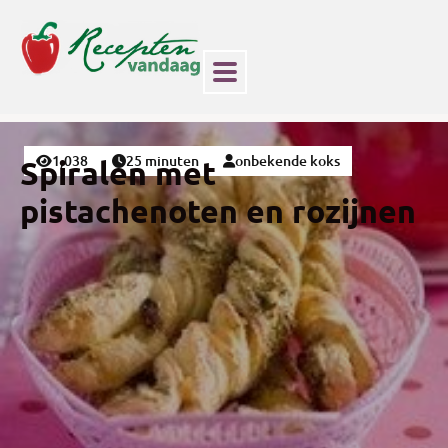
1,038
25 minuten
onbekende koks
Spiralen met
pistachenoten en rozijnen