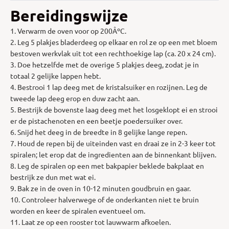
Bereidingswijze
1. Verwarm de oven voor op 200ÂºC.
2. Leg 5 plakjes bladerdeeg op elkaar en rol ze op een met bloem
bestoven werkvlak uit tot een rechthoekige lap (ca. 20 x 24 cm).
3. Doe hetzelfde met de overige 5 plakjes deeg, zodat je in
totaal 2 gelijke lappen hebt.
4. Bestrooi 1 lap deeg met de kristalsuiker en rozijnen. Leg de
tweede lap deeg erop en duw zacht aan.
5. Bestrijk de bovenste laag deeg met het losgeklopt ei en strooi
er de pistachenoten en een beetje poedersuiker over.
6. Snijd het deeg in de breedte in 8 gelijke lange repen.
7. Houd de repen bij de uiteinden vast en draai ze in 2-3 keer tot
spiralen; let erop dat de ingredienten aan de binnenkant blijven.
8. Leg de spiralen op een met bakpapier beklede bakplaat en
bestrijk ze dun met wat ei.
9. Bak ze in de oven in 10-12 minuten goudbruin en gaar.
10. Controleer halverwege of de onderkanten niet te bruin
worden en keer de spiralen eventueel om.
11. Laat ze op een rooster tot lauwwarm afkoelen.