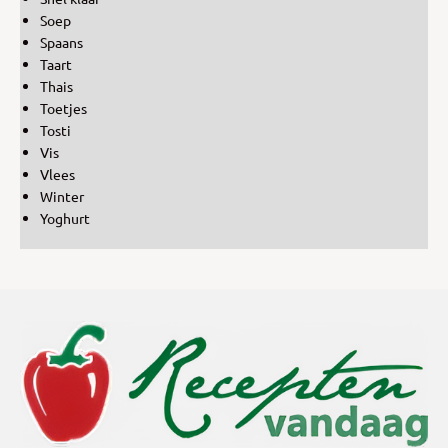
Soep
Spaans
Taart
Thais
Toetjes
Tosti
Vis
Vlees
Winter
Yoghurt