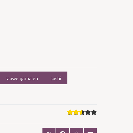
rauwe garnalen
sushi