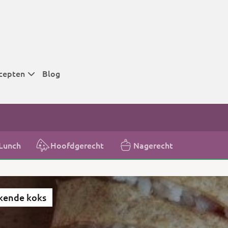
cepten
Blog
 tijden
 tijden
 tijden
Lunch
Hoofdgerecht
Nagerecht
t
r tijden
kende koks