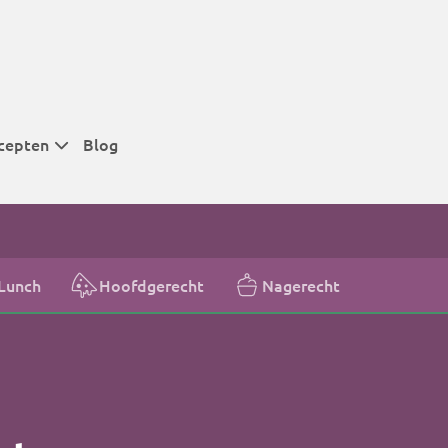
cepten
Blog
 tijden
 tijden
 tijden
Lunch
Hoofdgerecht
Nagerecht
t
r tijden