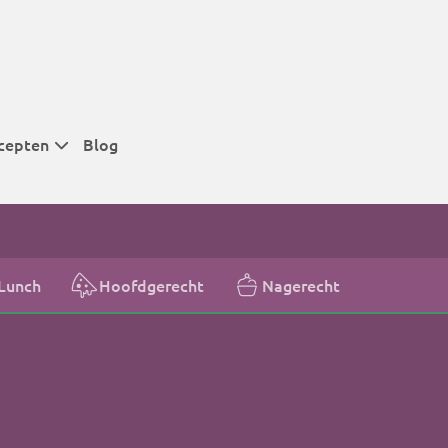
cepten
Blog
 tijden
 tijden
 tijden
Lunch
Hoofdgerecht
Nagerecht
t
r tijden