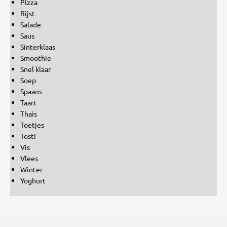
Pizza
Rijst
Salade
Saus
Sinterklaas
Smoothie
Snel klaar
Soep
Spaans
Taart
Thais
Toetjes
Tosti
Vis
Vlees
Winter
Yoghurt