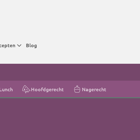
cepten
Blog
 tijden
 tijden
 tijden
Lunch
Hoofdgerecht
Nagerecht
t
r tijden