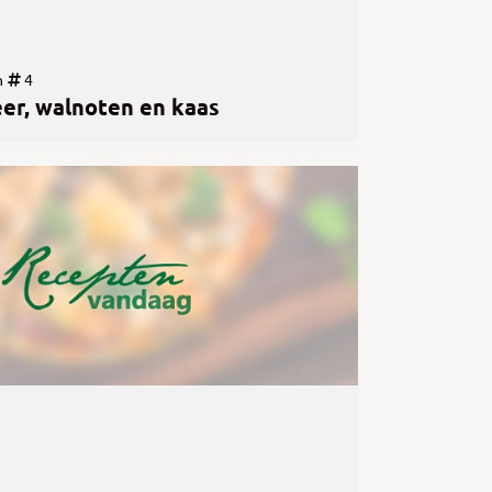
n
4
er, walnoten en kaas