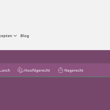
cepten
Blog
 tijden
 tijden
 tijden
Lunch
Hoofdgerecht
Nagerecht
t
r tijden