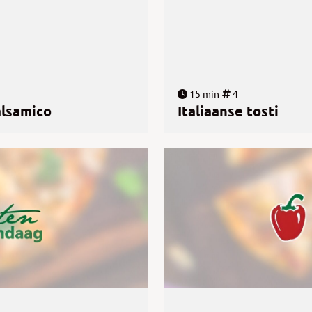
15 min
4
alsamico
Italiaanse tosti