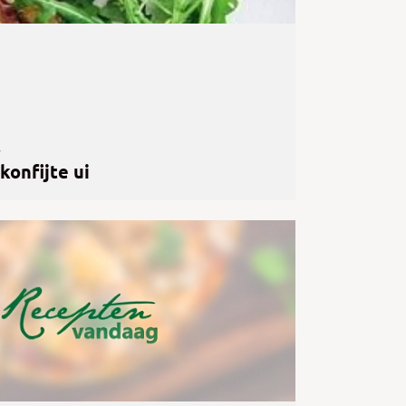
4
onfijte ui