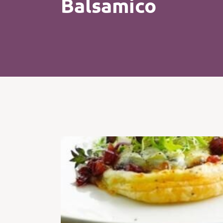
Balsamico
Kip
Koffie
Pasta
Pizza
Salade
Smoothie
Soep
Tosti
Vis
Vlees