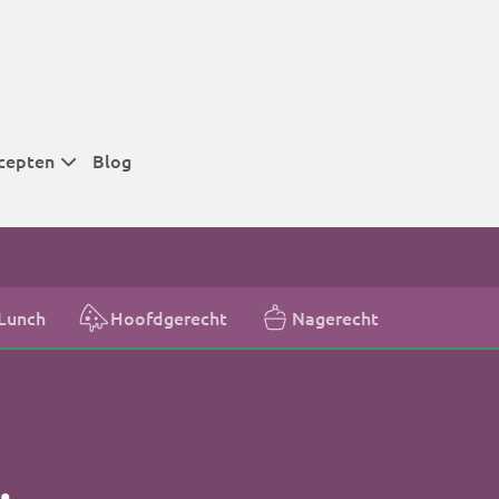
cepten
Blog
 tijden
 tijden
 tijden
Lunch
Hoofdgerecht
Nagerecht
t
r tijden