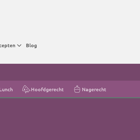
cepten
Blog
 tijden
 tijden
 tijden
Lunch
Hoofdgerecht
Nagerecht
t
r tijden