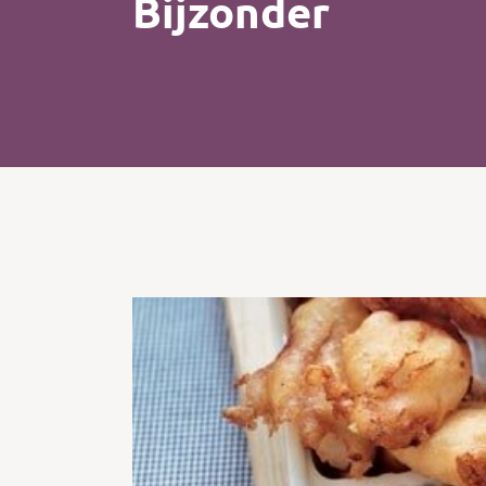
Bijzonder
Kip
Koffie
Pasta
Pizza
Salade
Smoothie
Soep
Tosti
Vis
Vlees