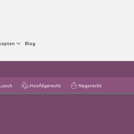
cepten
Blog
 tijden
 tijden
 tijden
Lunch
Hoofdgerecht
Nagerecht
t
r tijden