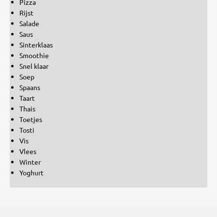
Pizza
Rijst
Salade
Saus
Sinterklaas
Smoothie
Snel klaar
Soep
Spaans
Taart
Thais
Toetjes
Tosti
Vis
Vlees
Winter
Yoghurt