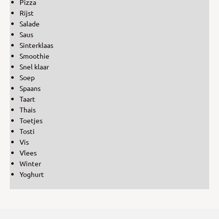
Pizza
Rijst
Salade
Saus
Sinterklaas
Smoothie
Snel klaar
Soep
Spaans
Taart
Thais
Toetjes
Tosti
Vis
Vlees
Winter
Yoghurt