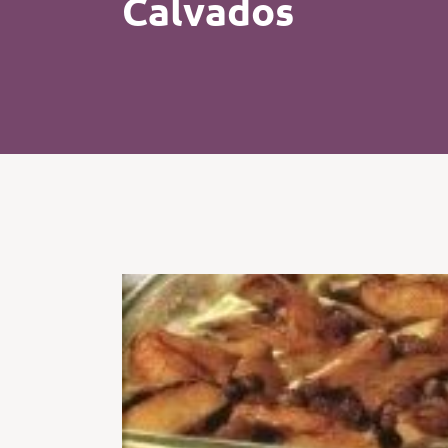
Calvados
Kip
Koffie
Pasta
Pizza
Salade
Smoothie
Soep
Tosti
Vis
Vlees