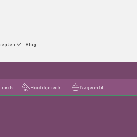
cepten
Blog
 tijden
 tijden
 tijden
Lunch
Hoofdgerecht
Nagerecht
t
r tijden