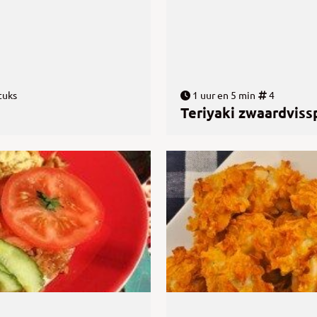
tuks
1 uur en 5 min
4
Teriyaki zwaardviss