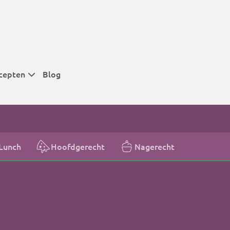
cepten
Blog
 tijden
 tijden
 tijden
Lunch
Hoofdgerecht
Nagerecht
t
r tijden