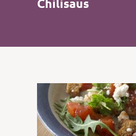
Chilisaus
Kip
Koffie
Pasta
Pizza
Salade
Smoothie
Soep
Tosti
Vis
Vlees