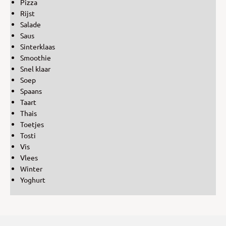
Pizza
Rijst
Salade
Saus
Sinterklaas
Smoothie
Snel klaar
Soep
Spaans
Taart
Thais
Toetjes
Tosti
Vis
Vlees
Winter
Yoghurt