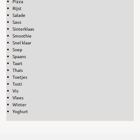
Pizza
Rijst
Salade
Saus
Sinterklaas
Smoothie
Snel klaar
Soep
Spaans
Taart
Thais
Toetjes
Tosti
Vis
Vlees
Winter
Yoghurt