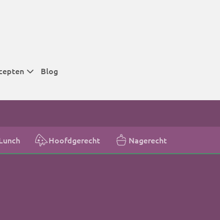
cepten
Blog
 tijden
 tijden
 tijden
Lunch
Hoofdgerecht
Nagerecht
t
r tijden