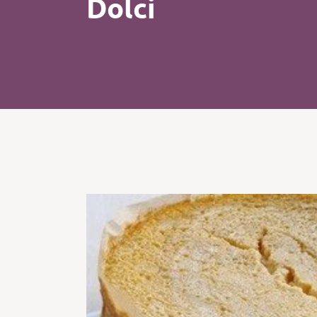
Dolci
Kip
Koffie
Pasta
Pizza
Salade
Smoothie
Soep
Tosti
Vis
Vlees