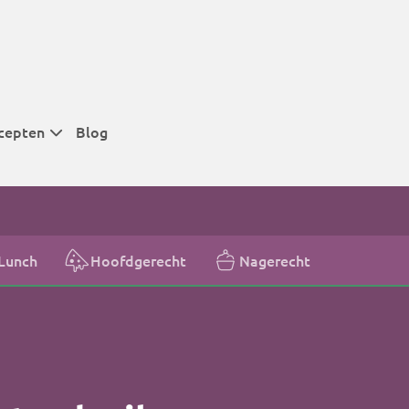
cepten
Blog
 tijden
 tijden
 tijden
Lunch
Hoofdgerecht
Nagerecht
t
r tijden