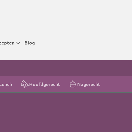
cepten
Blog
 tijden
 tijden
 tijden
Lunch
Hoofdgerecht
Nagerecht
t
r tijden