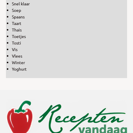
Snel klaar
Soep
Spaans
Taart
Thais
Toetjes
Tosti
Vis
Vlees
Winter
Yoghurt