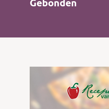
Gebonden
Kip
Koffie
Pasta
Pizza
Salade
Smoothie
Soep
Tosti
Vis
Vlees