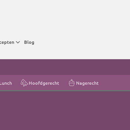
cepten
Blog
 tijden
 tijden
 tijden
Lunch
Hoofdgerecht
Nagerecht
t
r tijden