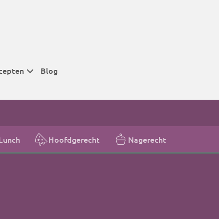
cepten
Blog
 tijden
 tijden
 tijden
Lunch
Hoofdgerecht
Nagerecht
t
r tijden