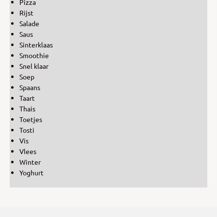
Pizza
Rijst
Salade
Saus
Sinterklaas
Smoothie
Snel klaar
Soep
Spaans
Taart
Thais
Toetjes
Tosti
Vis
Vlees
Winter
Yoghurt