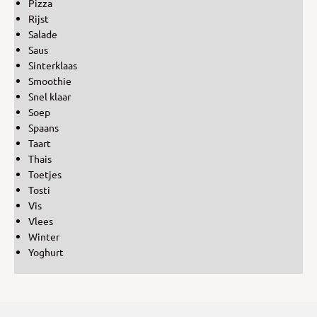
Pizza
Rijst
Salade
Saus
Sinterklaas
Smoothie
Snel klaar
Soep
Spaans
Taart
Thais
Toetjes
Tosti
Vis
Vlees
Winter
Yoghurt