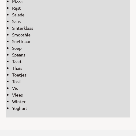
Pizza
Rijst
Salade
Saus
Sinterklaas
Smoothie
Snel klaar
Soep
Spaans
Taart
Thais
Toetjes
Tosti
Vis
Vlees
Winter
Yoghurt