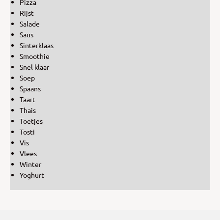
Pizza
Rijst
Salade
Saus
Sinterklaas
Smoothie
Snel klaar
Soep
Spaans
Taart
Thais
Toetjes
Tosti
Vis
Vlees
Winter
Yoghurt