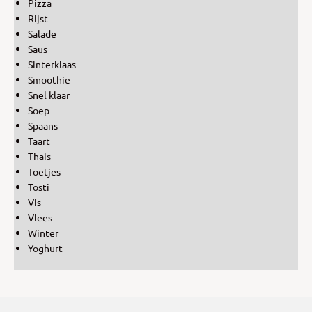
Pizza
Rijst
Salade
Saus
Sinterklaas
Smoothie
Snel klaar
Soep
Spaans
Taart
Thais
Toetjes
Tosti
Vis
Vlees
Winter
Yoghurt