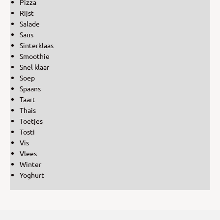
Pizza
Rijst
Salade
Saus
Sinterklaas
Smoothie
Snel klaar
Soep
Spaans
Taart
Thais
Toetjes
Tosti
Vis
Vlees
Winter
Yoghurt