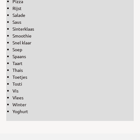
Pizza
Rijst
Salade
Saus
Sinterklaas
Smoothie
Snel klaar
Soep
Spaans
Taart
Thais
Toetjes
Tosti
Vis
Vlees
Winter
Yoghurt