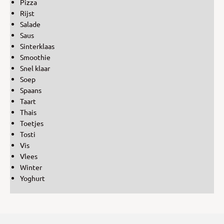
Pizza
Rijst
Salade
Saus
Sinterklaas
Smoothie
Snel klaar
Soep
Spaans
Taart
Thais
Toetjes
Tosti
Vis
Vlees
Winter
Yoghurt