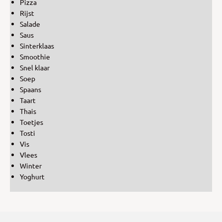
Pizza
Rijst
Salade
Saus
Sinterklaas
Smoothie
Snel klaar
Soep
Spaans
Taart
Thais
Toetjes
Tosti
Vis
Vlees
Winter
Yoghurt