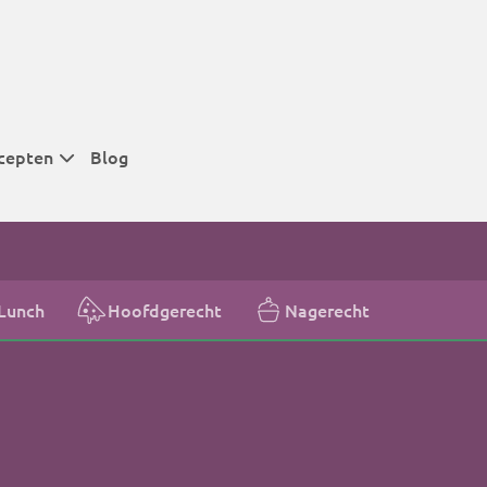
cepten
Blog
 tijden
 tijden
 tijden
Lunch
Hoofdgerecht
Nagerecht
t
r tijden