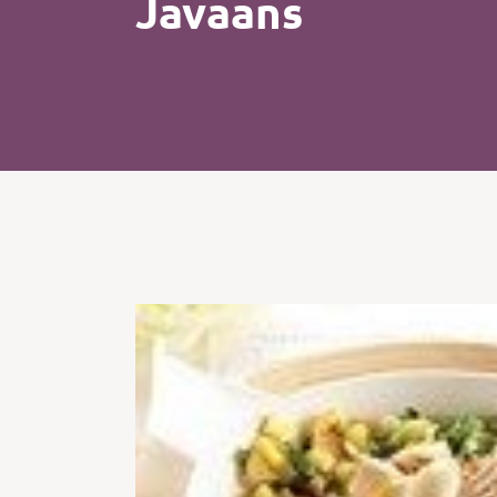
Javaans
Kip
Koffie
Pasta
Pizza
Salade
Smoothie
Soep
Tosti
Vis
Vlees