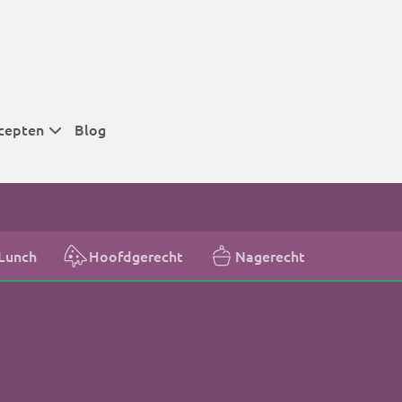
cepten
Blog
 tijden
 tijden
 tijden
Lunch
Hoofdgerecht
Nagerecht
t
r tijden