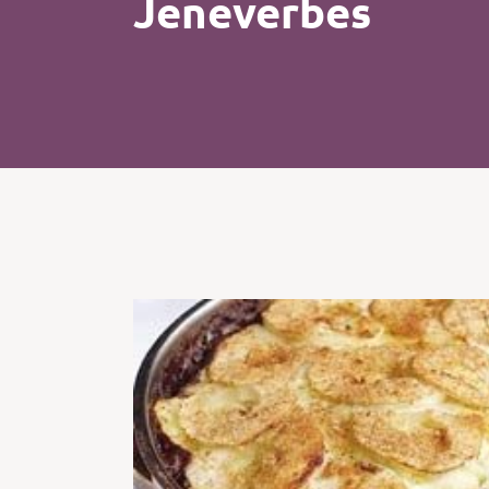
Jeneverbes
Kip
Koffie
Pasta
Pizza
Salade
Smoothie
Soep
Tosti
Vis
Vlees