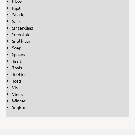
Pizza
Rijst
Salade
Saus
Sinterklaas
Smoothie
Snel klaar
Soep
Spaans
Taart
Thais
Toetjes
Tosti
Vis
Vlees
Winter
Yoghurt