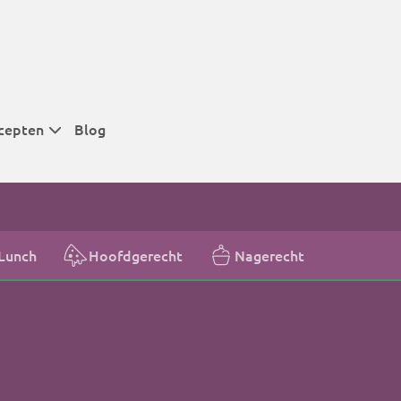
cepten
Blog
 tijden
 tijden
 tijden
Lunch
Hoofdgerecht
Nagerecht
t
r tijden