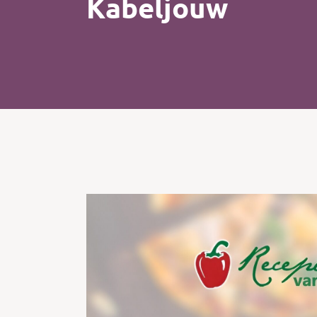
Kabeljouw
Kip
Koffie
Pasta
Pizza
Salade
Smoothie
Soep
Tosti
Vis
Vlees