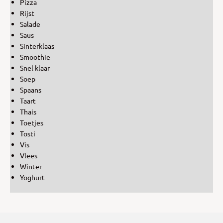
Pizza
Rijst
Salade
Saus
Sinterklaas
Smoothie
Snel klaar
Soep
Spaans
Taart
Thais
Toetjes
Tosti
Vis
Vlees
Winter
Yoghurt