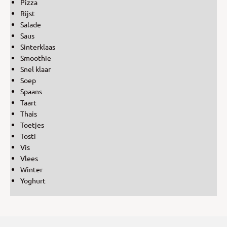
Pizza
Rijst
Salade
Saus
Sinterklaas
Smoothie
Snel klaar
Soep
Spaans
Taart
Thais
Toetjes
Tosti
Vis
Vlees
Winter
Yoghurt