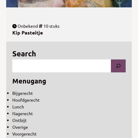
Onbekend
10 stuks
Kip Pasteitje
Search
Menugang
Bijgerecht
Hoofdgerecht
Lunch
Nagerecht
Ontbijt
Overige
Voorgerecht