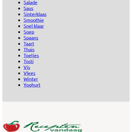
Salade
Saus
Sinterklaas
Smoothie
Snel klaar
Soep
Spaans
Taart
Thais
Toetjes
Tosti
Vis
Vlees
Winter
Yoghurt