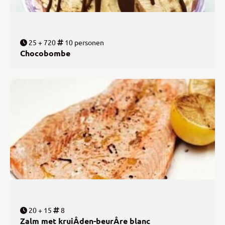
25 + 720
10 personen
Chocobombe
20 + 15
8
Zalm met kruiÂ­den-beurÂ­re blanc