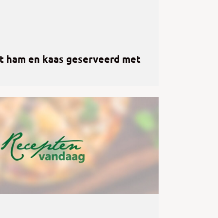
et ham en kaas geserveerd met