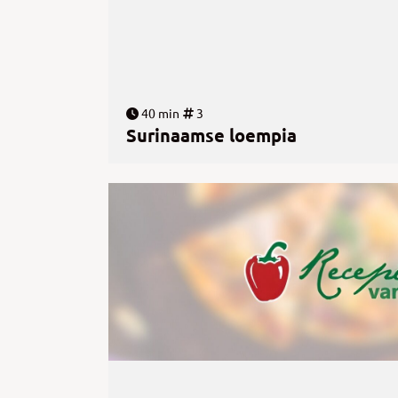
40 min
3
Surinaamse loempia