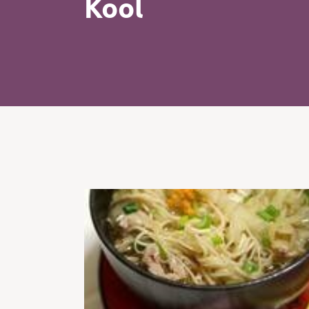
Kool
Kip
Koffie
Pasta
Pizza
Salade
Smoothie
Soep
Tosti
Vis
Vlees