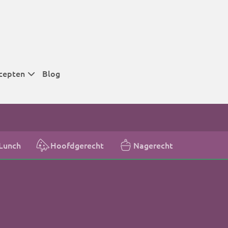
cepten
Blog
 tijden
 tijden
 tijden
Lunch
Hoofdgerecht
Nagerecht
t
r tijden