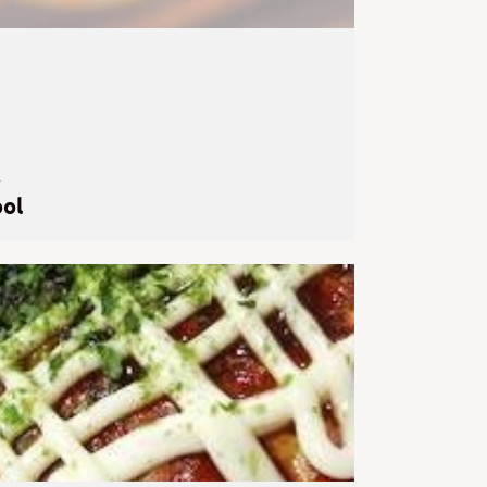
4
ool