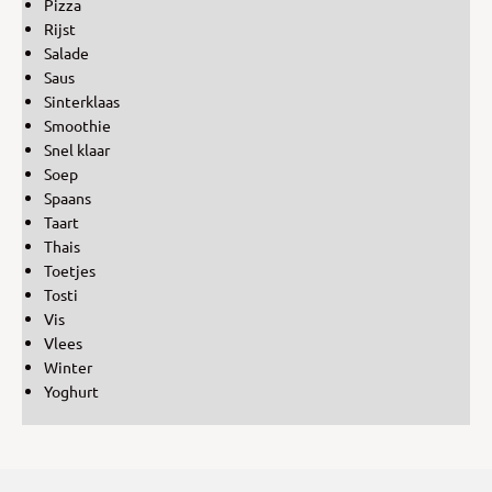
Pizza
Rijst
Salade
Saus
Sinterklaas
Smoothie
Snel klaar
Soep
Spaans
Taart
Thais
Toetjes
Tosti
Vis
Vlees
Winter
Yoghurt