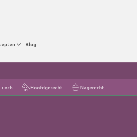
cepten
Blog
 tijden
 tijden
 tijden
Lunch
Hoofdgerecht
Nagerecht
t
r tijden