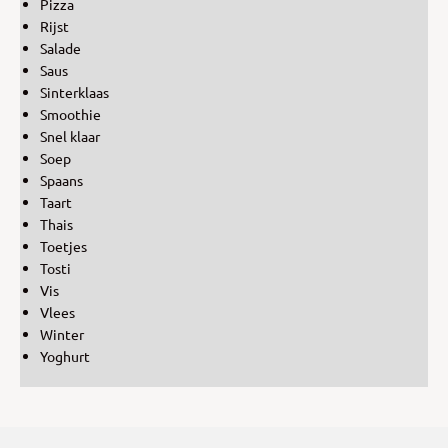
Pizza
Rijst
Salade
Saus
Sinterklaas
Smoothie
Snel klaar
Soep
Spaans
Taart
Thais
Toetjes
Tosti
Vis
Vlees
Winter
Yoghurt