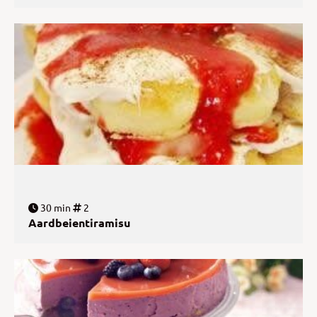
30 min
2
Aardbeientiramisu