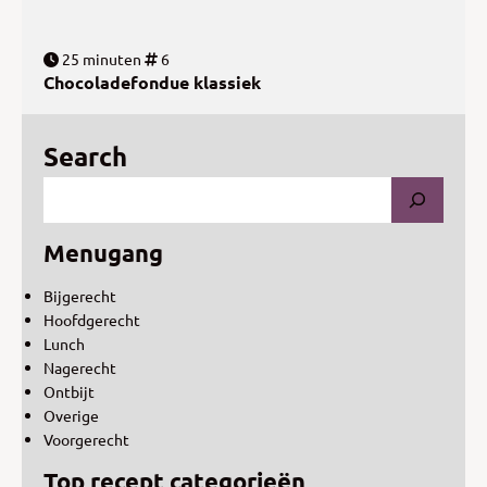
25 minuten
6
Chocoladefondue klassiek
Search
Menugang
Bijgerecht
Hoofdgerecht
Lunch
Nagerecht
Ontbijt
Overige
Voorgerecht
Top recept categorieën