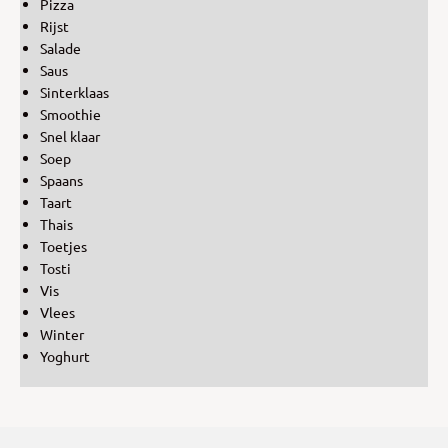
Pizza
Rijst
Salade
Saus
Sinterklaas
Smoothie
Snel klaar
Soep
Spaans
Taart
Thais
Toetjes
Tosti
Vis
Vlees
Winter
Yoghurt